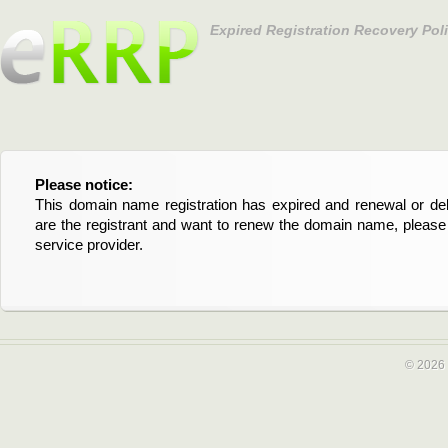
Expired Registration Recovery Pol
Please notice:
Bitte beachten Sie:
This domain name registration has expired and renewal or dele
Diese Domainregistrierung ist abgelaufen und die Verläng
are the registrant and want to renew the domain name, please 
Domain stehen an. Wenn Sie der Registrant sind und di
service provider.
verlängern möchten, kontaktieren Sie bitte Ihren Service-Provid
© 2026